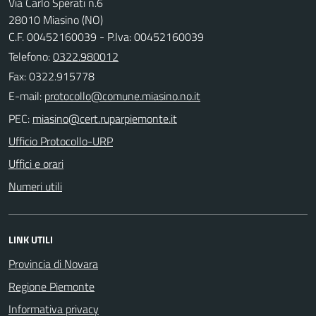
Via Carlo Sperati n.6
28010 Miasino (NO)
C.F. 00452160039 - P.Iva: 00452160039
Telefono:
0322.980012
Fax: 0322.915778
E-mail:
PEC:
Ufficio Protocollo-URP
Uffici e orari
Numeri utili
LINK UTILI
Provincia di Novara
Regione Piemonte
Informativa privacy