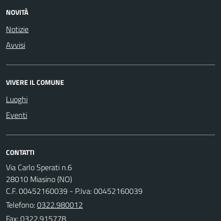
NOVITÀ
Notizie
Avvisi
VIVERE IL COMUNE
Luoghi
Eventi
CONTATTI
Via Carlo Sperati n.6
28010 Miasino (NO)
C.F. 00452160039 - P.Iva: 00452160039
Telefono:
0322.980012
Fax: 0322.915778