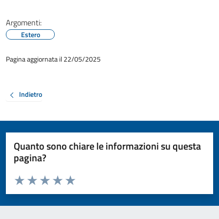
Argomenti:
Estero
Pagina aggiornata il 22/05/2025
Indietro
Quanto sono chiare le informazioni su questa
pagina?
Valuta da 1 a 5 stelle la pagina
Valuta 1 stelle su 5
Valuta 2 stelle su 5
Valuta 3 stelle su 5
Valuta 4 stelle su 5
Valuta 5 stelle su 5