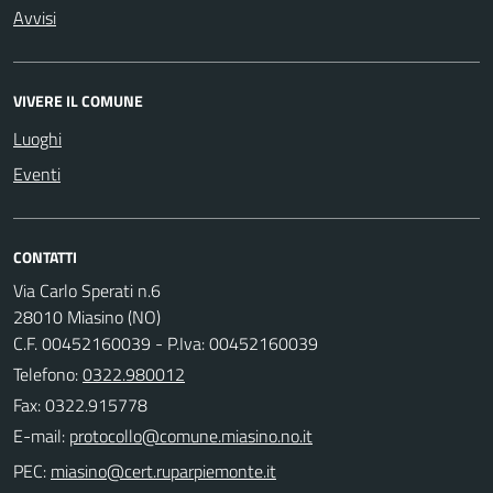
Avvisi
VIVERE IL COMUNE
Luoghi
Eventi
CONTATTI
Via Carlo Sperati n.6
28010 Miasino (NO)
C.F. 00452160039 - P.Iva: 00452160039
Telefono:
0322.980012
Fax: 0322.915778
E-mail:
PEC: