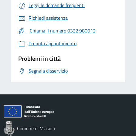
Leggi le domande frequenti
Richiedi assistenza
Chiama il numero 0322.980012
Prenota appuntamento
Problemi in città
Segnala disservizio
Comune di Miasino