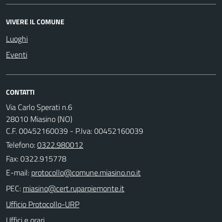
VIVERE IL COMUNE
Luoghi
Eventi
CONTATTI
Via Carlo Sperati n.6
28010 Miasino (NO)
C.F. 00452160039 - P.Iva: 00452160039
Telefono:
0322.980012
Fax: 0322.915778
E-mail:
PEC:
Ufficio Protocollo-URP
Uffici e orari