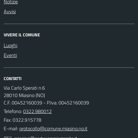
Notizie
Avvisi
VIVERE IL COMUNE
Luoghi
Eventi
CONTATTI
Via Carlo Sperati n.6
28010 Miasino (NO)
C.F. 00452160039 - P.Iva: 00452160039
Telefono:
0322.980012
Fax: 0322.915778
E-mail: