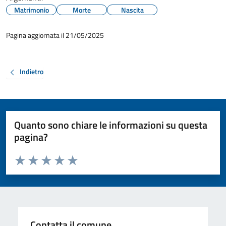
Matrimonio
Morte
Nascita
Pagina aggiornata il 21/05/2025
Indietro
Quanto sono chiare le informazioni su questa
pagina?
Valuta da 1 a 5 stelle la pagina
Valuta 1 stelle su 5
Valuta 2 stelle su 5
Valuta 3 stelle su 5
Valuta 4 stelle su 5
Valuta 5 stelle su 5
Contatta il comune