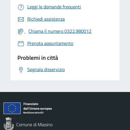
Leggi le domande frequenti
Richiedi assistenza
Chiama il numero 0322.980012
Prenota appuntamento
Problemi in città
Segnala disservizio
Comune di Miasino