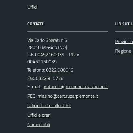
Uffici
CONTATTI
LINK UTIL
Via Carlo Sperati n.6
Provinci
28010 Miasino (NO)
Regione
C.F. 00452160039 - P.Iva:
00452160039
Telefono:
0322.980012
Fax: 0322.915778
E-mail:
PEC:
Ufficio Protocollo-URP
Uffici e orari
Numeri utili