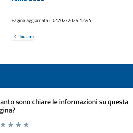
Pagina aggiornata il 01/02/2024 12:44
Indietro
anto sono chiare le informazioni su questa
gina?
a da 1 a 5 stelle la pagina
ta 1 stelle su 5
Valuta 2 stelle su 5
Valuta 3 stelle su 5
Valuta 4 stelle su 5
Valuta 5 stelle su 5