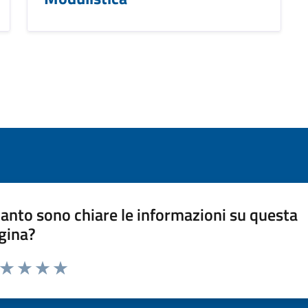
anto sono chiare le informazioni su questa
gina?
a da 1 a 5 stelle la pagina
ta 1 stelle su 5
Valuta 2 stelle su 5
Valuta 3 stelle su 5
Valuta 4 stelle su 5
Valuta 5 stelle su 5