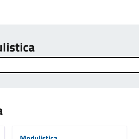
listica
a
Modulistica