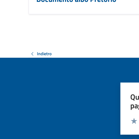
Indietro
Qu
pa
Valut
Valu